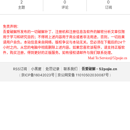
2
0
0
主题
评论
订阅
免责声明：
吾爱破解所发布的一切破解补丁、注册机和注册信息及软件的解密分析文章仅限
用于学习和研究目的；不得将上述内容用于商业或者非法用途，否则，一切后果
请用户自负。本站信息来自网络，版权争议与本站无关。您必须在下载后的24个
小时之内，从您的电脑中彻底删除上述内容。如果您喜欢该程序，请支持正版软
件，购买注册，得到更好的正版服务。如有侵权请邮件与我们联系处理。
破
Mail To:Service@52pojie.cn
RSS订阅
|
小黑屋
|
处罚记录
|
联系我们
|
吾爱破解 - 52pojie.cn
(
京ICP备16042023号 | 京公网安备 11010502030087号
)
解