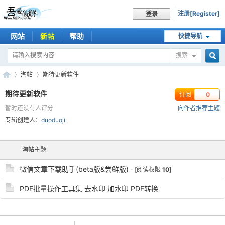
注册[Register]
登录
网站
新帖
帮助
快捷导航
搜索
搜
淘帖
期待更新软件
期待更新软件
订阅
0
暂时还没有人评分
向作者推荐主题
索
吾
›
›
专辑创建人：
duoduoji
淘帖主题
微信文章下载助手(beta版&尝鲜版)
- [阅读权限
10
]
PDF批量操作工具集 去水印 加水印 PDF转换
爱