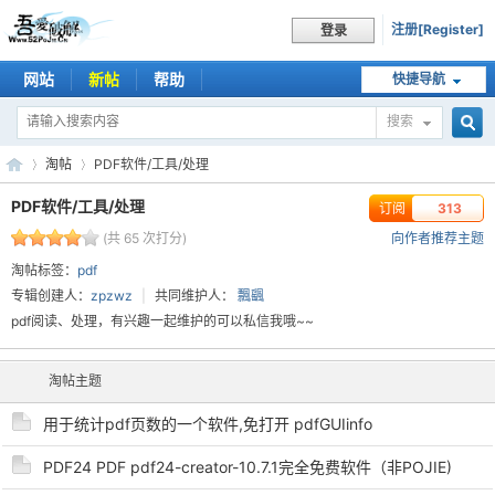
注册[Register]
登录
网站
新帖
帮助
快捷导航
搜索
搜
淘帖
PDF软件/工具/处理
PDF软件/工具/处理
订阅
313
(共 65 次打分)
向作者推荐主题
索
吾
›
›
淘帖标签：
pdf
专辑创建人：
zpzwz
|
共同维护人：
飄颻
pdf阅读、处理，有兴趣一起维护的可以私信我哦~~
淘帖主题
用于统计pdf页数的一个软件,免打开 pdfGUIinfo
PDF24 PDF pdf24-creator-10.7.1完全免费软件（非POJIE)
爱