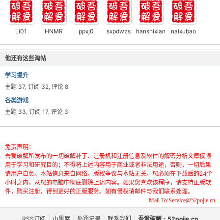
Li01
HNMR
ppxj0
sxpdwzs
hanshixian
naixubao
他还有这些淘帖
学习提升
主题 37, 订阅 32, 评论 8
各类游戏
主题 33, 订阅 17, 评论 3
免责声明：
吾爱破解所发布的一切破解补丁、注册机和注册信息及软件的解密分析文章仅限
用于学习和研究目的；不得将上述内容用于商业或者非法用途，否则，一切后果
请用户自负。本站信息来自网络，版权争议与本站无关。您必须在下载后的24个
小时之内，从您的电脑中彻底删除上述内容。如果您喜欢该程序，请支持正版软
件，购买注册，得到更好的正版服务。如有侵权请邮件与我们联系处理。
Mail To:Service@52pojie.cn
RSS订阅
|
小黑屋
|
处罚记录
|
联系我们
|
吾爱破解 - 52pojie.cn