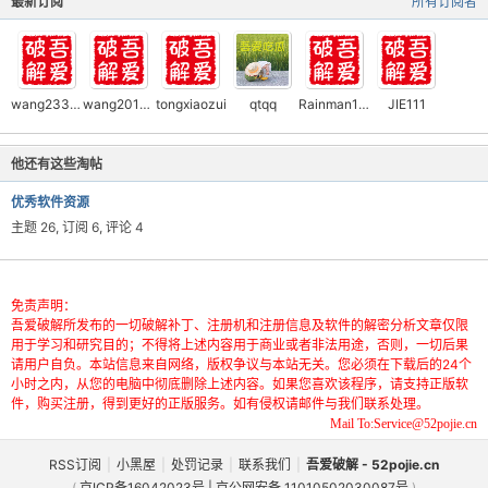
最新订阅
所有订阅者
wang2334118
wang201091
tongxiaozui
qtqq
Rainman1124
JIE111
-
他还有这些淘帖
优秀软件资源
主题 26, 订阅 6, 评论 4
免责声明：
吾爱破解所发布的一切破解补丁、注册机和注册信息及软件的解密分析文章仅限
用于学习和研究目的；不得将上述内容用于商业或者非法用途，否则，一切后果
请用户自负。本站信息来自网络，版权争议与本站无关。您必须在下载后的24个
52
小时之内，从您的电脑中彻底删除上述内容。如果您喜欢该程序，请支持正版软
件，购买注册，得到更好的正版服务。如有侵权请邮件与我们联系处理。
Mail To:Service@52pojie.cn
RSS订阅
|
小黑屋
|
处罚记录
|
联系我们
|
吾爱破解 - 52pojie.cn
(
京ICP备16042023号 | 京公网安备 11010502030087号
)