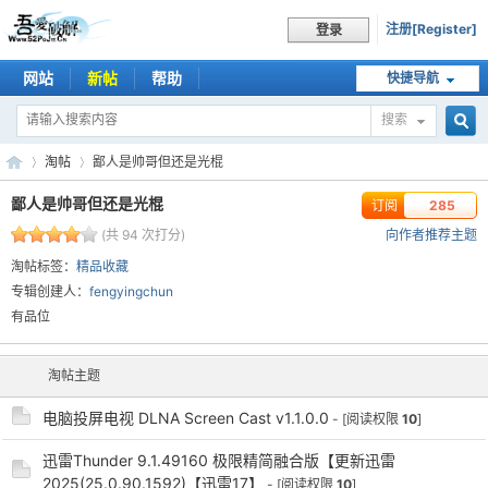
注册[Register]
登录
网站
新帖
帮助
快捷导航
搜索
搜
淘帖
鄙人是帅哥但还是光棍
鄙人是帅哥但还是光棍
订阅
285
(共 94 次打分)
向作者推荐主题
索
吾
›
›
淘帖标签：
精品收藏
专辑创建人：
fengyingchun
有品位
淘帖主题
电脑投屏电视 DLNA Screen Cast v1.1.0.0
- [阅读权限
10
]
迅雷Thunder 9.1.49160 极限精简融合版【更新迅雷
爱
2025(25.0.90.1592)【迅雷17】
- [阅读权限
10
]