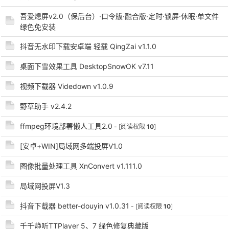
吾爱熄屏v2.0（保后台）·口令版·融合版·定时·锁屏·休眠·单文件
绿色免安装
抖音无水印下载安卓端 轻载 QingZai v1.1.0
桌面下雪效果工具 DesktopSnowOK v7.11
-
视频下载器 Videdown v1.0.9
野草助手 v2.4.2
ffmpeg环境部署懒人工具2.0
- [阅读权限
10
]
[安卓+WIN]局域网多端投屏V1.0
图像批量处理工具 XnConvert v1.111.0
52
局域网投屏V1.3
抖音下载器 better-douyin v1.0.31
- [阅读权限
10
]
千千静听TTPlayer 5、7 绿色修复典藏版