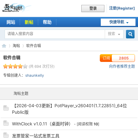
注册[Register]
登录
网站
新帖
帮助
快捷导航
搜索
搜
淘帖
软件合辑
软件合辑
订阅
2805
(共 694 次打分)
向作者推荐主题
索
吾
›
›
专辑创建人：
shaunkelly
淘帖主题
【2026-04-03更新】PotPlayer_v260401(1.7.22851)_64位
Public版
WithClock v1.0.11（桌面时钟）
- [阅读权限
10
]
爱
发票管家一站式发票工具