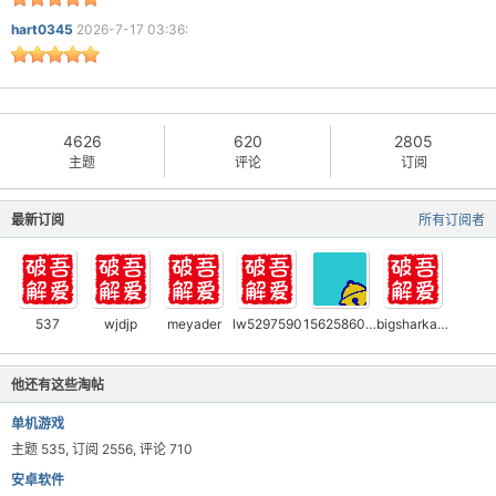
hart0345
2026-7-17 03:36:
4626
620
2805
主题
评论
订阅
最新订阅
所有订阅者
537
wjdjp
meyader
lw5297590
15625860130
bigsharkabc
他还有这些淘帖
单机游戏
主题 535, 订阅 2556, 评论 710
安卓软件