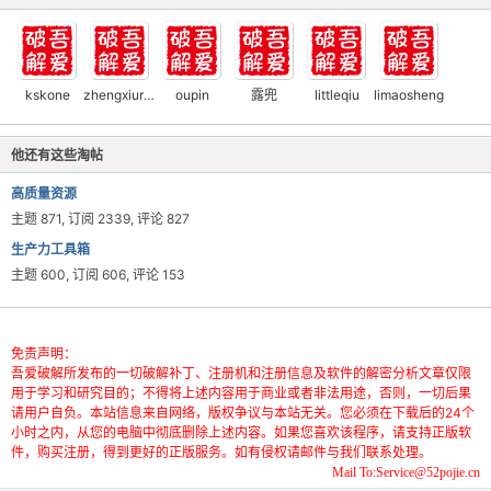
kskone
zhengxiurong
oupin
露兜
littleqiu
limaosheng
他还有这些淘帖
高质量资源
主题 871, 订阅 2339, 评论 827
生产力工具箱
主题 600, 订阅 606, 评论 153
免责声明：
吾爱破解所发布的一切破解补丁、注册机和注册信息及软件的解密分析文章仅限
用于学习和研究目的；不得将上述内容用于商业或者非法用途，否则，一切后果
请用户自负。本站信息来自网络，版权争议与本站无关。您必须在下载后的24个
小时之内，从您的电脑中彻底删除上述内容。如果您喜欢该程序，请支持正版软
件，购买注册，得到更好的正版服务。如有侵权请邮件与我们联系处理。
Mail To:Service@52pojie.cn