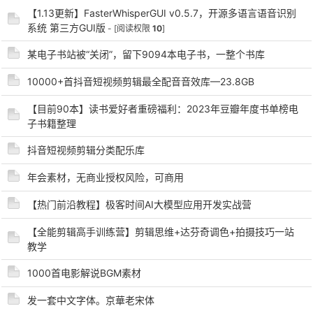
【1.13更新】FasterWhisperGUI v0.5.7，开源多语言语音识别
系统 第三方GUI版
- [阅读权限
10
]
cn
某电子书站被“关闭”，留下9094本电子书，一整个书库
10000+首抖音短视频剪辑最全配音音效库—23.8GB
【目前90本】读书爱好者重磅福利：2023年豆瓣年度书单榜电
子书籍整理
抖音短视频剪辑分类配乐库
年会素材，无商业授权风险，可商用
【热门前沿教程】极客时间AI大模型应用开发实战营
【全能剪辑高手训练营】剪辑思维+达芬奇调色+拍摄技巧一站
教学
1000首电影解说BGM素材
发一套中文字体。京華老宋体