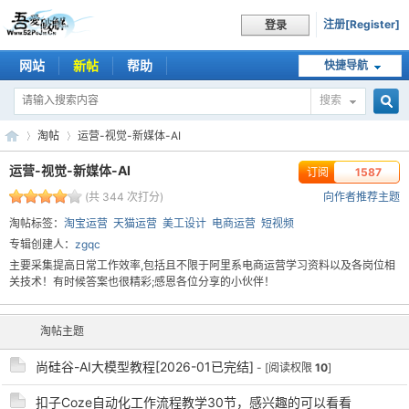
注册[Register]
登录
网站
新帖
帮助
快捷导航
搜索
搜
淘帖
运营-视觉-新媒体-AI
运营-视觉-新媒体-AI
订阅
1587
(共 344 次打分)
向作者推荐主题
索
吾
›
›
淘帖标签：
淘宝运营
天猫运营
美工设计
电商运营
短视频
专辑创建人：
zgqc
主要采集提高日常工作效率,包括且不限于阿里系电商运营学习资料以及各岗位相
关技术！有时候答案也很精彩;感恩各位分享的小伙伴！
淘帖主题
尚硅谷-AI大模型教程[2026-01已完结]
- [阅读权限
10
]
爱
扣子Coze自动化工作流程教学30节，感兴趣的可以看看