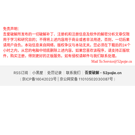
免责声明：
吾爱破解所发布的一切破解补丁、注册机和注册信息及软件的解密分析文章仅限
用于学习和研究目的；不得将上述内容用于商业或者非法用途，否则，一切后果
请用户自负。本站信息来自网络，版权争议与本站无关。您必须在下载后的24个
小时之内，从您的电脑中彻底删除上述内容。如果您喜欢该程序，请支持正版软
件，购买注册，得到更好的正版服务。如有侵权请邮件与我们联系处理。
Mail To:Service@52pojie.cn
RSS订阅
|
小黑屋
|
处罚记录
|
联系我们
|
吾爱破解 - 52pojie.cn
(
京ICP备16042023号 | 京公网安备 11010502030087号
)