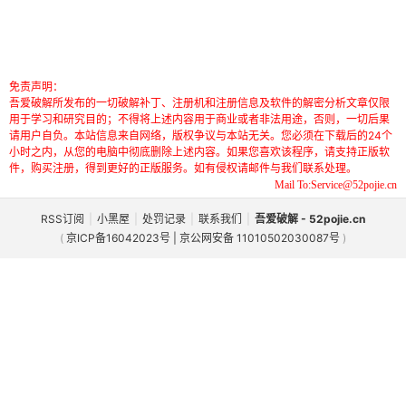
免责声明：
吾爱破解所发布的一切破解补丁、注册机和注册信息及软件的解密分析文章仅限
用于学习和研究目的；不得将上述内容用于商业或者非法用途，否则，一切后果
请用户自负。本站信息来自网络，版权争议与本站无关。您必须在下载后的24个
小时之内，从您的电脑中彻底删除上述内容。如果您喜欢该程序，请支持正版软
件，购买注册，得到更好的正版服务。如有侵权请邮件与我们联系处理。
Mail To:Service@52pojie.cn
RSS订阅
|
小黑屋
|
处罚记录
|
联系我们
|
吾爱破解 - 52pojie.cn
(
京ICP备16042023号 | 京公网安备 11010502030087号
)