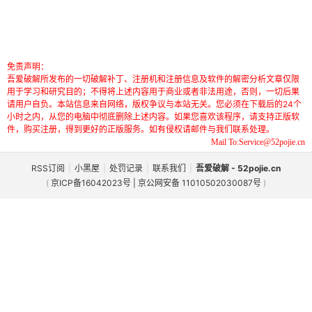
免责声明：
吾爱破解所发布的一切破解补丁、注册机和注册信息及软件的解密分析文章仅限
用于学习和研究目的；不得将上述内容用于商业或者非法用途，否则，一切后果
请用户自负。本站信息来自网络，版权争议与本站无关。您必须在下载后的24个
小时之内，从您的电脑中彻底删除上述内容。如果您喜欢该程序，请支持正版软
件，购买注册，得到更好的正版服务。如有侵权请邮件与我们联系处理。
Mail To:Service@52pojie.cn
RSS订阅
|
小黑屋
|
处罚记录
|
联系我们
|
吾爱破解 - 52pojie.cn
(
京ICP备16042023号 | 京公网安备 11010502030087号
)