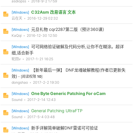
asdiopss
•
2018-9-2 17:59
C32Asm 改易语言 文本
[
Windows
]
云在天
•
2016-12-29 02:32
元旦礼物 cqr2287第二版（预计360课）
[
Windows
]
KaQqi
•
2016-12-30 12:50
-
可可网络验证破解及代码分析,让你不在糊涂。超详
[
Windows
]
细,适合新手
轮回v
•
2017-1-21 16:25
【新年最后一弹】 DNF龙魂破解教程(作者已更新失
[
Windows
]
效)
- [阅读权限
10
]
dongshao
•
2017-2-2 19:30
One Byte Generic Patching For oCam
[
Windows
]
Sound
•
2017-2-14 12:43
52
General Patching UltraFTP
[
Windows
]
Sound
•
2017-5-4 03:48
新手详解简单破解DNF雷诺可可验证
[
Windows
]