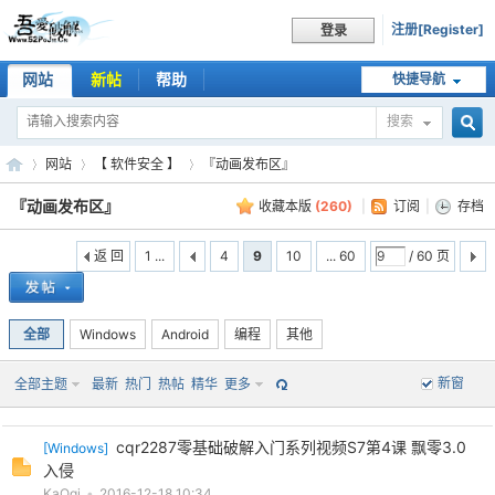
注册[Register]
登录
网站
新帖
帮助
快捷导航
搜索
搜
网站
【 软件安全 】
『动画发布区』
『动画发布区』
收藏本版
(
260
)
|
订阅
|
存档
索
返 回
1 ...
4
9
10
... 60
/ 60 页
吾
»
›
›
全部
Windows
Android
编程
其他
新窗
全部主题
最新
热门
热帖
精华
更多
cqr2287零基础破解入门系列视频S7第4课 飘零3.0
[
Windows
]
入侵
爱
KaQqi
•
2016-12-18 10:34