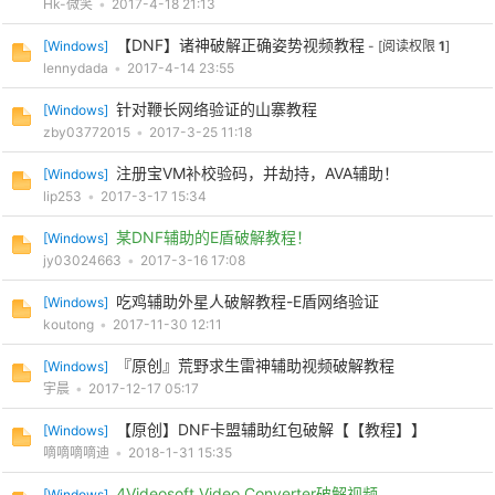
Hk-微笑
•
2017-4-18 21:13
【DNF】诸神破解正确姿势视频教程
[
Windows
]
- [阅读权限
1
]
lennydada
•
2017-4-14 23:55
po
针对鞭长网络验证的山寨教程
[
Windows
]
zby03772015
•
2017-3-25 11:18
注册宝VM补校验码，并劫持，AVA辅助！
[
Windows
]
lip253
•
2017-3-17 15:34
某DNF辅助的E盾破解教程！
[
Windows
]
jy03024663
•
2017-3-16 17:08
吃鸡辅助外星人破解教程-E盾网络验证
[
Windows
]
jie.
koutong
•
2017-11-30 12:11
『原创』荒野求生雷神辅助视频破解教程
[
Windows
]
宇晨
•
2017-12-17 05:17
【原创】DNF卡盟辅助红包破解【【教程】】
[
Windows
]
嘀嘀嘀嘀迪
•
2018-1-31 15:35
4Videosoft Video Converter破解视频
[
Windows
]