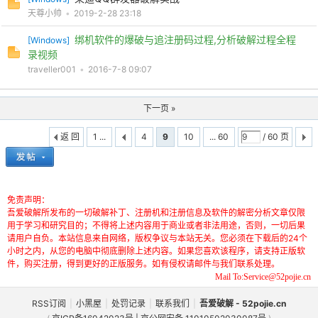
天尊小帅
•
2019-2-28 23:18
绑机软件的爆破与追注册码过程,分析破解过程全程
[
Windows
]
录视频
traveller001
•
2016-7-8 09:07
下一页 »
返 回
1 ...
4
9
10
... 60
/ 60 页
免责声明：
吾爱破解所发布的一切破解补丁、注册机和注册信息及软件的解密分析文章仅限
用于学习和研究目的；不得将上述内容用于商业或者非法用途，否则，一切后果
请用户自负。本站信息来自网络，版权争议与本站无关。您必须在下载后的24个
小时之内，从您的电脑中彻底删除上述内容。如果您喜欢该程序，请支持正版软
件，购买注册，得到更好的正版服务。如有侵权请邮件与我们联系处理。
Mail To:Service@52pojie.cn
RSS订阅
|
小黑屋
|
处罚记录
|
联系我们
|
吾爱破解 - 52pojie.cn