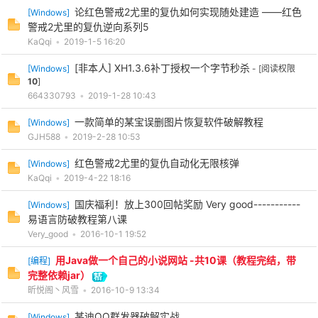
论红色警戒2尤里的复仇如何实现随处建造 ——红色
[
Windows
]
警戒2尤里的复仇逆向系列5
KaQqi
•
2019-1-5 16:20
[非本人] XH1.3.6补丁授权一个字节秒杀
[
Windows
]
- [阅读权限
10
]
664330793
•
2019-1-28 10:43
一款简单的某宝误删图片恢复软件破解教程
[
Windows
]
GJH588
•
2019-2-28 10:53
红色警戒2尤里的复仇自动化无限核弹
[
Windows
]
KaQqi
•
2019-4-22 18:16
国庆福利！放上300回帖奖励 Very good-----------
[
Windows
]
易语言防破教程第八课
Very_good
•
2016-10-1 19:52
用Java做一个自己的小说网站 -共10课（教程完结，带
[
编程
]
完整依赖jar）
昕悦阁丶风雪
•
2016-10-9 13:34
某迪QQ群发器破解实战
[
Windows
]