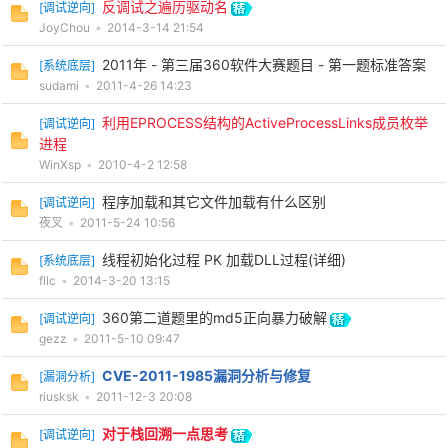
反调试之遍历驱动名
[
调试逆向
]
JoyChou
•
2014-3-14 21:54
2011年 - 第三届360软件大赛题目 - 第一题标准答案
[
系统底层
]
sudami
•
2011-4-26 14:23
利用EPROCESS结构的ActiveProcessLinks成员枚举
[
调试逆向
]
进程
WinXsp
•
2010-4-2 12:58
程序加载和其它文件加载有什么区别
[
调试逆向
]
夜叉
•
2011-5-24 10:56
线程初始化过程 PK 加载DLL过程(详细)
[
系统底层
]
fllc
•
2014-3-20 13:15
360第二道题里的md5正向暴力破解
[
调试逆向
]
gezz
•
2011-5-10 09:47
CVE-2011-1985漏洞分析与修复
[
漏洞分析
]
riusksk
•
2011-12-3 20:08
对于栈回溯一点思考
[
调试逆向
]