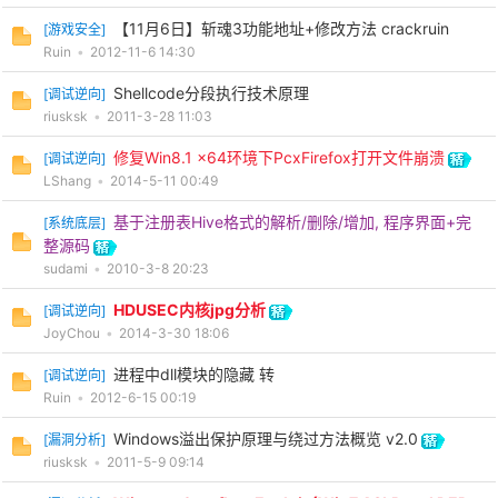
【11月6日】斩魂3功能地址+修改方法 crackruin
[
游戏安全
]
Ruin
•
2012-11-6 14:30
Shellcode分段执行技术原理
[
调试逆向
]
po
riusksk
•
2011-3-28 11:03
修复Win8.1 x64环境下PcxFirefox打开文件崩溃
[
调试逆向
]
LShang
•
2014-5-11 00:49
基于注册表Hive格式的解析/删除/增加, 程序界面+完
[
系统底层
]
整源码
sudami
•
2010-3-8 20:23
HDUSEC内核jpg分析
[
调试逆向
]
jie.
JoyChou
•
2014-3-30 18:06
进程中dll模块的隐藏 转
[
调试逆向
]
Ruin
•
2012-6-15 00:19
Windows溢出保护原理与绕过方法概览 v2.0
[
漏洞分析
]
riusksk
•
2011-5-9 09:14