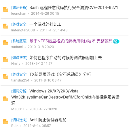
Bash 远程任意代码执行安全漏洞CVE-2014-6271
[
漏洞分析
]
leonchan
•
2014-9-26 00:15
一个游戏外挂DLL
[
游戏安全
]
linfengtai2008
•
2011-4-25 14:43
-
基于NTFS磁盘格式的解析/删除/破坏.完整源码
[
系统底层
]
sudami
•
2010-3-8 20:20
如何在程序启动的时候将调试器附加上去
[
调试逆向
]
Hmily
•
2013-5-13 11:27
TX新网页游戏《宝石总动员》分析
[
游戏安全
]
tiansha254
•
2011-8-16 08:47
Windows 2K/XP/2K3/Vista
[
漏洞分析
]
Win32k.sys!ImeCanDestroyDefIMEforChild内核拒绝服务漏
52
洞
MJ0011
•
2010-4-22 16:20
Anti-防止调试器附加
[
调试逆向
]
Ruin
•
2012-8-14 05:57