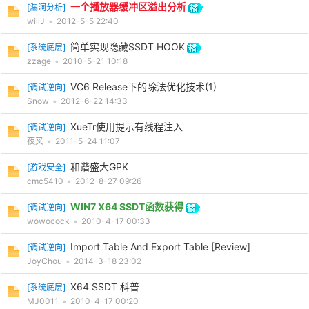
一个播放器缓冲区溢出分析
[
漏洞分析
]
willJ
•
2012-5-5 22:40
简单实现隐藏SSDT HOOK
[
系统底层
]
zzage
•
2010-5-21 10:18
VC6 Release下的除法优化技术(1)
[
调试逆向
]
Snow
•
2012-6-22 14:33
XueTr使用提示有线程注入
[
调试逆向
]
破
夜叉
•
2011-5-24 11:07
和谐盛大GPK
[
游戏安全
]
cmc5410
•
2012-8-27 09:26
WIN7 X64 SSDT函数获得
[
调试逆向
]
wowocock
•
2010-4-17 00:33
Import Table And Export Table [Review]
[
调试逆向
]
JoyChou
•
2014-3-18 23:02
解
X64 SSDT 科普
[
系统底层
]
MJ0011
•
2010-4-17 00:20