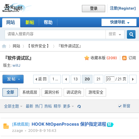
注册[Register]
登录
网站
新帖
帮助
快捷导航
搜索
搜
网站
【 软件安全 】
『软件调试区』
『软件调试区』
收藏本版
(
209
)
|
订阅
版主:
willJ
索
吾
»
›
›
返 回
1 ...
13
20
21
/ 21 页
全部
系统底层
漏洞分析
调试逆向
游戏安全
新窗
全部主题
最新
热门
热帖
精华
更多
HOOK NtOpenProcess 保护指定进程
[
系统底层
]
zzage
•
2009-8-9 16:43
爱