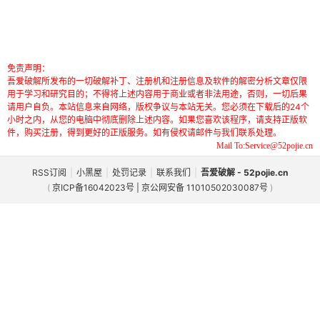
免责声明：
吾爱破解所发布的一切破解补丁、注册机和注册信息及软件的解密分析文章仅限
用于学习和研究目的；不得将上述内容用于商业或者非法用途，否则，一切后果
请用户自负。本站信息来自网络，版权争议与本站无关。您必须在下载后的24个
小时之内，从您的电脑中彻底删除上述内容。如果您喜欢该程序，请支持正版软
件，购买注册，得到更好的正版服务。如有侵权请邮件与我们联系处理。
Mail To:Service@52pojie.cn
RSS订阅
|
小黑屋
|
处罚记录
|
联系我们
|
吾爱破解 - 52pojie.cn
(
京ICP备16042023号 | 京公网安备 11010502030087号
)